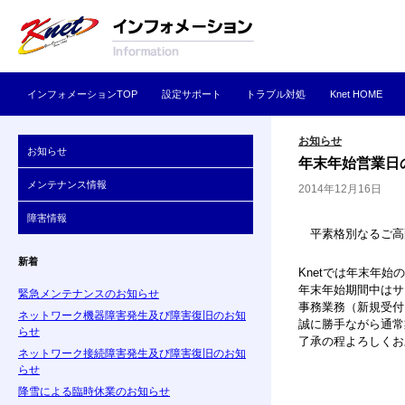
コンテンツへ移動
検索
Knetインフォメーション
インフォメーションTOP
設定サポート
トラブル対処
Knet HOME
Knetからのお知らせ・メンテナンス情報・障害
お知らせ
お知らせ
情報
年末年始営業日
メンテナンス情報
2014年12月16日
障害情報
平素格別なるご高
新着
Knetでは年末年
年末年始期間中はサ
緊急メンテナンスのお知らせ
事務業務（新規受付
ネットワーク機器障害発生及び障害復旧のお知
誠に勝手ながら通常業
らせ
了承の程よろしくお
ネットワーク接続障害発生及び障害復旧のお知
らせ
降雪による臨時休業のお知らせ