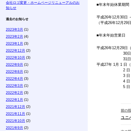
会社ロゴ変更・ホームページリニューアルのお
■年末年始休業期間
知らせ
平成26年12月30日 
過去のお知らせ
（平成26年12月29日 
2023年3月
(1)
■年末年始営業日
2023年2月
(4)
2023年1月
(3)
平成26年12月29日（
2022年12月
(2)
30
2022年10月
(3)
3
平成27年 1月
2022年9月
(1)
2
2022年8月
(1)
3
2022年4月
(3)
4
2022年3月
(1)
5 
2022年2月
(3)
2022年1月
(1)
2021年12月
(2)
前の
2021年11月
(1)
投
ユニ
2021年10月
(2)
2021年9月
(2)