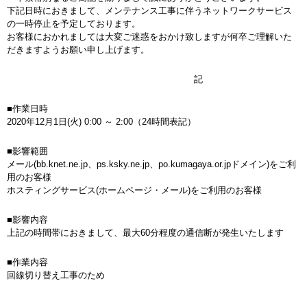
下記日時におきまして、メンテナンス工事に伴うネットワークサービス
の一時停止を予定しております。
お客様におかれましては大変ご迷惑をおかけ致しますが何卒ご理解いた
だきますようお願い申し上げます。
記
■作業日時
2020年12月1日(火) 0:00 ～ 2:00（24時間表記）
■影響範囲
メール(bb.knet.ne.jp、ps.ksky.ne.jp、po.kumagaya.or.jpドメイン)をご利
用のお客様
ホスティングサービス(ホームページ・メール)をご利用のお客様
■影響内容
上記の時間帯におきまして、最大60分程度の通信断が発生いたします
■作業内容
回線切り替え工事のため