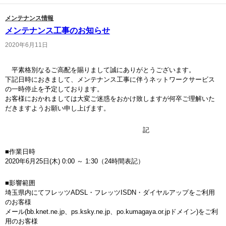
メンテナンス情報
メンテナンス工事のお知らせ
2020年6月11日
平素格別なるご高配を賜りまして誠にありがとうございます。
下記日時におきまして、メンテナンス工事に伴うネットワークサービス
の一時停止を予定しております。
お客様におかれましては大変ご迷惑をおかけ致しますが何卒ご理解いた
だきますようお願い申し上げます。
記
■作業日時
2020年6月25日(木) 0:00 ～ 1:30（24時間表記）
■影響範囲
埼玉県内にてフレッツADSL・フレッツISDN・ダイヤルアップをご利用
のお客様
メール(bb.knet.ne.jp、ps.ksky.ne.jp、po.kumagaya.or.jpドメイン)をご利
用のお客様