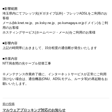
■影響範囲
埼玉県内にてフレッツ光(ギガタイプ以外)・フレッツADSLをご利用のお
客様
メール(bb.knet.ne.jp、ps.ksky.ne.jp、po.kumagaya.or.jpドメイン)をご利
用のお客様
ホスティングサービス(ホームページ・メール)をご利用のお客様
■影響内容
上記の時間帯におきまして、15分程度の通信断が発生いたします
■作業内容
NTT局舎間の光ケーブル切替工事
※メンテナンス作業終了後に、インターネットサービスが正常にご利用
頂けない場合は、通信機器(ONU、ADSLモデム、ルータ等)の再起動をお
願いいたします。
前の投稿
投稿ナビゲーション
マルウェアブロッキング対応のお知らせ